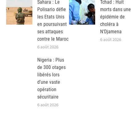
Sahara : Le
Tchad : Huit
Polisario défie
morts dans une
les Etats Unis
épidémie de
en poursuivant
choléra à
ses attaques
N’Djamena
contre le Maroc
6 août 2026
6 août 2026
Nigeria : Plus
de 300 otages
libérés lors
d’une vaste
opération
sécuritaire
6 août 2026