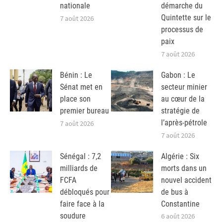
nationale
démarche du
Quintette sur le
7 août 2026
processus de
paix
7 août 2026
Bénin : Le
Gabon : Le
Sénat met en
secteur minier
place son
au cœur de la
premier bureau
stratégie de
l’après-pétrole
7 août 2026
7 août 2026
Sénégal : 7,2
Algérie : Six
milliards de
morts dans un
FCFA
nouvel accident
débloqués pour
de bus à
faire face à la
Constantine
soudure
6 août 2026