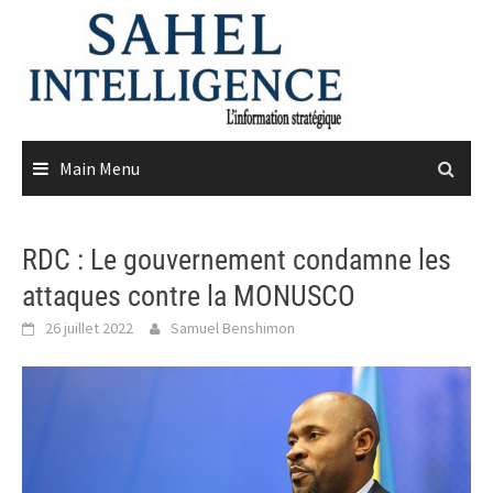
Skip
to
content
Main Menu
RDC : Le gouvernement condamne les
attaques contre la MONUSCO
26 juillet 2022
Samuel Benshimon