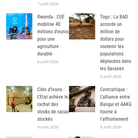
7 août 2026
Rwanda : L’UE
Togo : La BAD
mobilise 40
accorde un
millions d’euros
million de
pour une
dollars pour
agriculture
soutenir les
durable
populations
déplacées dans
6 août 2026
les Savanes
6 août 2026
Côte d’Ivoire :
Centrafrique :
L’Etat achève le
L’alliance entre
rachat des
Bangui et AAKG
stocks de cacao
tourne à
stockés
l’affrontement
6 août 2026
6 août 2026