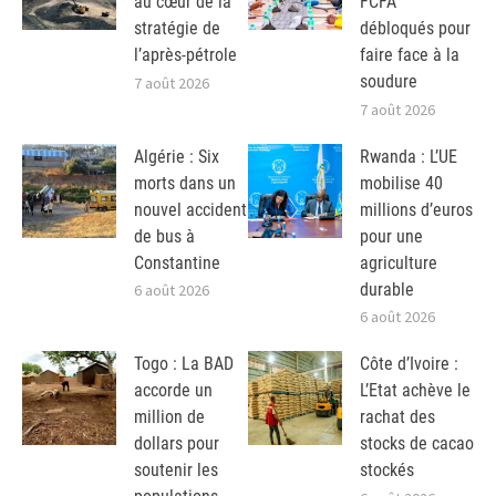
au cœur de la
FCFA
stratégie de
débloqués pour
l’après-pétrole
faire face à la
soudure
7 août 2026
7 août 2026
Algérie : Six
Rwanda : L’UE
morts dans un
mobilise 40
nouvel accident
millions d’euros
de bus à
pour une
Constantine
agriculture
durable
6 août 2026
6 août 2026
Togo : La BAD
Côte d’Ivoire :
accorde un
L’Etat achève le
million de
rachat des
dollars pour
stocks de cacao
soutenir les
stockés