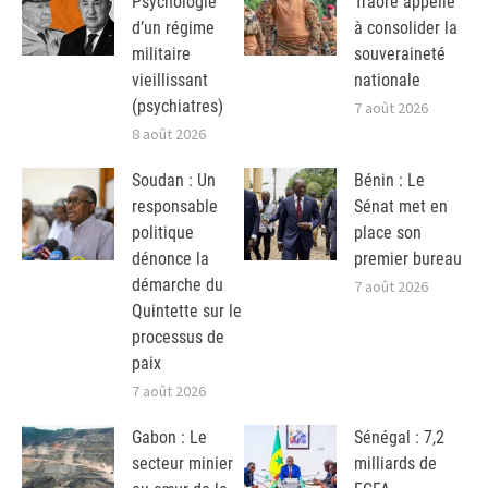
Psychologie
Traoré appelle
d’un régime
à consolider la
militaire
souveraineté
vieillissant
nationale
(psychiatres)
7 août 2026
8 août 2026
Soudan : Un
Bénin : Le
responsable
Sénat met en
politique
place son
dénonce la
premier bureau
démarche du
7 août 2026
Quintette sur le
processus de
paix
7 août 2026
Gabon : Le
Sénégal : 7,2
secteur minier
milliards de