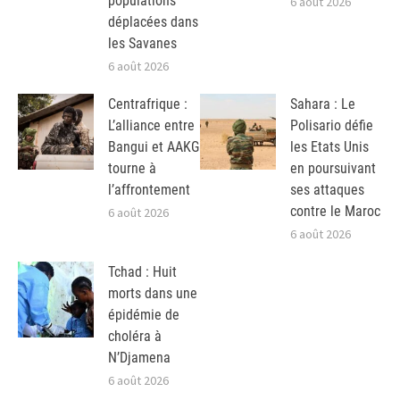
populations
6 août 2026
déplacées dans
les Savanes
6 août 2026
Centrafrique :
Sahara : Le
L’alliance entre
Polisario défie
Bangui et AAKG
les Etats Unis
tourne à
en poursuivant
l’affrontement
ses attaques
contre le Maroc
6 août 2026
6 août 2026
Tchad : Huit
morts dans une
épidémie de
choléra à
N’Djamena
6 août 2026