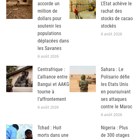
accorde un
L’Etat achève le
million de
rachat des
dollars pour
stocks de cacao
soutenir les
stockés
populations
6 août 2026
déplacées dans
les Savanes
6 août 2026
Centrafrique :
Sahara : Le
L’alliance entre
Polisario défie
Bangui et AAKG
les Etats Unis
tourne à
en poursuivant
l’affrontement
ses attaques
contre le Maroc
6 août 2026
6 août 2026
Tchad : Huit
Nigeria : Plus
morts dans une
de 300 otages