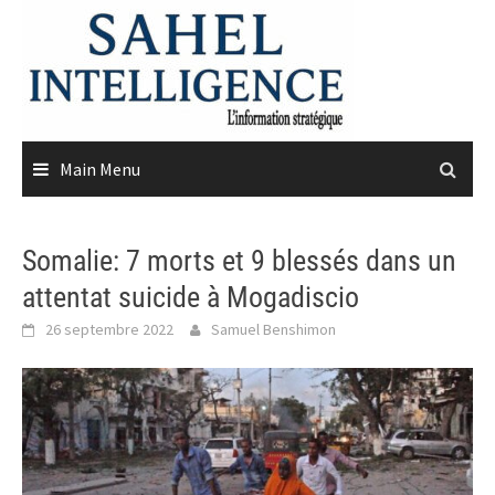
Skip
to
content
Main Menu
Somalie: 7 morts et 9 blessés dans un
attentat suicide à Mogadiscio
26 septembre 2022
Samuel Benshimon