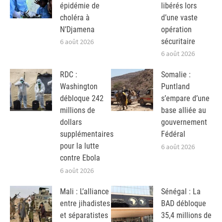
épidémie de
libérés lors
choléra à
d’une vaste
N’Djamena
opération
sécuritaire
6 août 2026
6 août 2026
RDC :
Somalie :
Washington
Puntland
débloque 242
s’empare d’une
millions de
base alliée au
dollars
gouvernement
supplémentaires
Fédéral
pour la lutte
6 août 2026
contre Ebola
6 août 2026
Mali : L’alliance
Sénégal : La
entre jihadistes
BAD débloque
et séparatistes
35,4 millions de