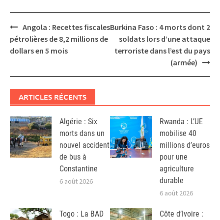
Post
Angola : Recettes fiscales
Burkina Faso : 4 morts dont 2
navigation
pétrolières de 8,2 millions de
soldats lors d’une attaque
dollars en 5 mois
terroriste dans l’est du pays
(armée)
ARTICLES RÉCENTS
Algérie : Six
Rwanda : L’UE
morts dans un
mobilise 40
nouvel accident
millions d’euros
de bus à
pour une
Constantine
agriculture
durable
6 août 2026
6 août 2026
Togo : La BAD
Côte d’Ivoire :