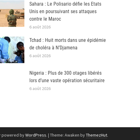
Sahara : Le Polisario défie les Etats
Unis en poursuivant ses attaques
contre le Maroc
6 août 2026
Tchad : Huit morts dans une épidémie
de choléra à N’Djamena
6 août 2026
Nigeria : Plus de 300 otages libérés
lors d’une vaste opération sécuritaire
6 août 2026
y powered by
WordPress
.
|
Theme: Awaken by
ThemezHut
.