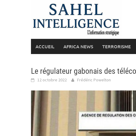
Skip
to
content
ACCUEIL
AFRICA NEWS
TERRORISME
Le régulateur gabonais des télé
12 octobre 2022
Frédéric Powelton