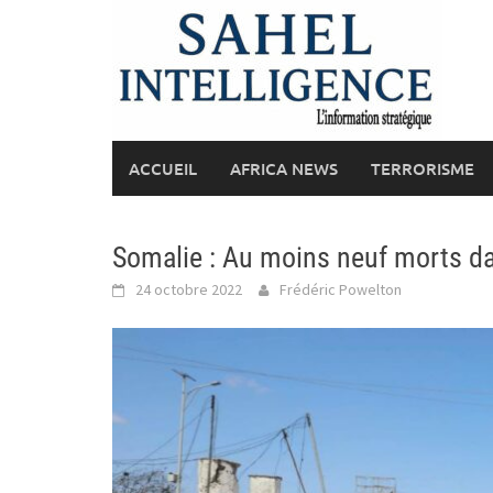
Skip
to
content
ACCUEIL
AFRICA NEWS
TERRORISME
Somalie : Au moins neuf morts da
24 octobre 2022
Frédéric Powelton