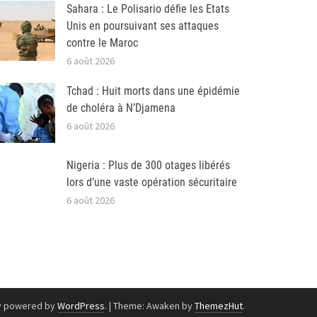
Sahara : Le Polisario défie les Etats
Unis en poursuivant ses attaques
contre le Maroc
6 août 2026
Tchad : Huit morts dans une épidémie
de choléra à N’Djamena
6 août 2026
Nigeria : Plus de 300 otages libérés
lors d’une vaste opération sécuritaire
6 août 2026
y powered by
WordPress
.
|
Theme: Awaken by
ThemezHut
.