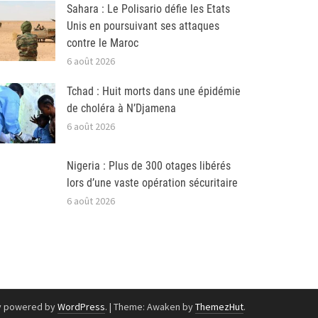
Sahara : Le Polisario défie les Etats
Unis en poursuivant ses attaques
contre le Maroc
6 août 2026
Tchad : Huit morts dans une épidémie
de choléra à N’Djamena
6 août 2026
Nigeria : Plus de 300 otages libérés
lors d’une vaste opération sécuritaire
6 août 2026
y powered by
WordPress
.
|
Theme: Awaken by
ThemezHut
.