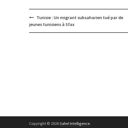
Post
Tunisie : Un migrant subsaharien tué par de
navigation
jeunes tunisiens à Sfax
Copyright © 2026
Sahel Intelligence
.