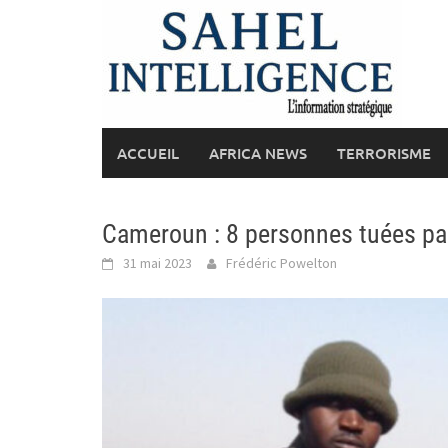
Skip
to
content
ACCUEIL
AFRICA NEWS
TERRORISME
Cameroun : 8 personnes tuées p
31 mai 2023
Frédéric Powelton