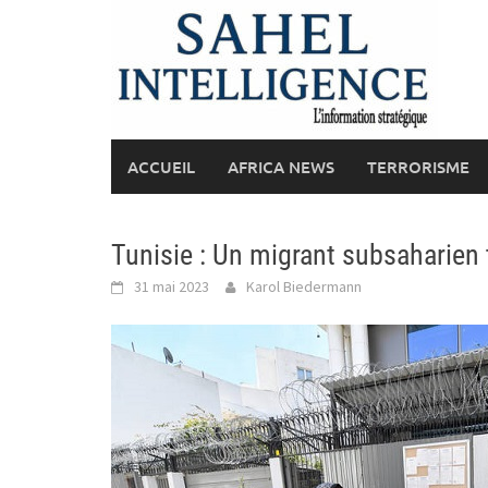
Skip
to
content
ACCUEIL
AFRICA NEWS
TERRORISME
Tunisie : Un migrant subsaharien 
31 mai 2023
Karol Biedermann