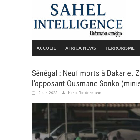
Skip
to
content
ACCUEIL
AFRICA NEWS
TERRORISME
Sénégal : Neuf morts à Dakar et 
l’opposant Ousmane Sonko (ministr
2 juin 2023
Karol Biedermann