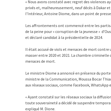
« Nous avons constaté avec regret des violences ay
privés et, malheureusement, neuf décès à Dakar et à
l’Intérieur, Antoine Diome, dans un point de presse 
Les affrontements ont commencé entre les partisan
de la peine pour « corruption de la jeunesse » d’Ou
et déclaré candidat à la présidentielle de 2024.
Il était accusé de viols et menaces de mort contre u
masser entre 2020 et 2021. La chambre criminelle c
menaces de mort.
Le ministre Diome a annoncé en présence du port
ministre de la Communication, Moussa Bocar Thiam,
aux réseaux sociaux, comme Facebook, WhatsApp e
« Ayant constaté sur les réseaux sociaux la diffusi
toute souveraineté a décidé de suspendre temporair
expliqué M. Dione.