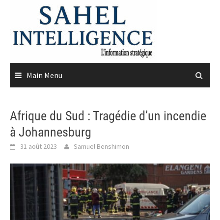
Skip
to
content
Main Menu
Afrique du Sud : Tragédie d’un incendie
à Johannesburg
31 août 2023
Samuel Benshimon