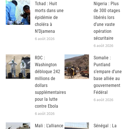
Tchad : Huit
Nigeria : Plus
morts dans une
de 300 otages
épidémie de
libérés lors
choléra à
d’une vaste
N’Djamena
opération
sécuritaire
6 août 2026
6 août 2026
RDC :
Somalie :
Washington
Puntland
débloque 242
s’empare d’une
millions de
base alliée au
dollars
gouvernement
supplémentaires
Fédéral
pour la lutte
6 août 2026
contre Ebola
6 août 2026
Mali : L’alliance
Sénégal : La