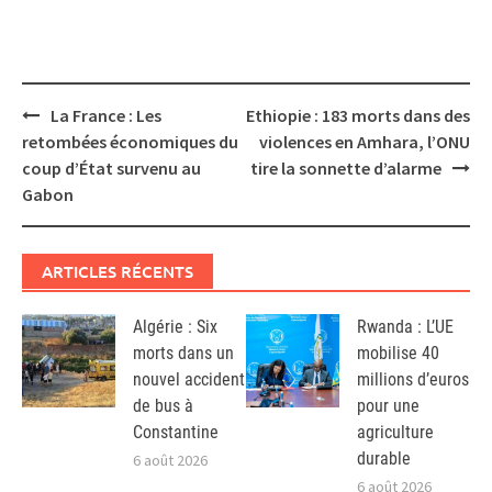
Post
La France : Les
Ethiopie : 183 morts dans des
navigation
retombées économiques du
violences en Amhara, l’ONU
coup d’État survenu au
tire la sonnette d’alarme
Gabon
ARTICLES RÉCENTS
Algérie : Six
Rwanda : L’UE
morts dans un
mobilise 40
nouvel accident
millions d’euros
de bus à
pour une
Constantine
agriculture
durable
6 août 2026
6 août 2026