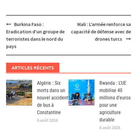
Post
Burkina Faso :
Mali : L’armée renforce sa
navigation
Eradication d’un groupe de
capacité de défense avec de
terroristes dans le nord du
drones turcs
pays
ARTICLES RÉCENTS
Algérie : Six
Rwanda : L’UE
morts dans un
mobilise 40
nouvel accident
millions d’euros
de bus à
pour une
Constantine
agriculture
durable
6 août 2026
6 août 2026