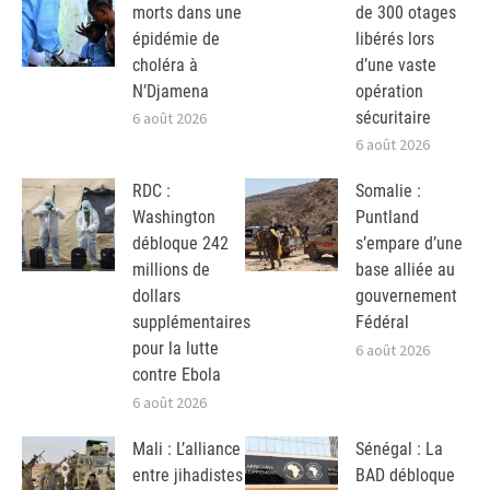
morts dans une
de 300 otages
épidémie de
libérés lors
choléra à
d’une vaste
N’Djamena
opération
sécuritaire
6 août 2026
6 août 2026
RDC :
Somalie :
Washington
Puntland
débloque 242
s’empare d’une
millions de
base alliée au
dollars
gouvernement
supplémentaires
Fédéral
pour la lutte
6 août 2026
contre Ebola
6 août 2026
Mali : L’alliance
Sénégal : La
entre jihadistes
BAD débloque