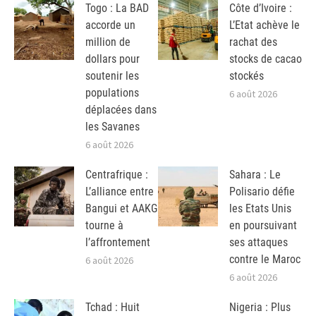
Togo : La BAD
Côte d’Ivoire :
accorde un
L’Etat achève le
million de
rachat des
dollars pour
stocks de cacao
soutenir les
stockés
populations
6 août 2026
déplacées dans
les Savanes
6 août 2026
Centrafrique :
Sahara : Le
L’alliance entre
Polisario défie
Bangui et AAKG
les Etats Unis
tourne à
en poursuivant
l’affrontement
ses attaques
contre le Maroc
6 août 2026
6 août 2026
Tchad : Huit
Nigeria : Plus