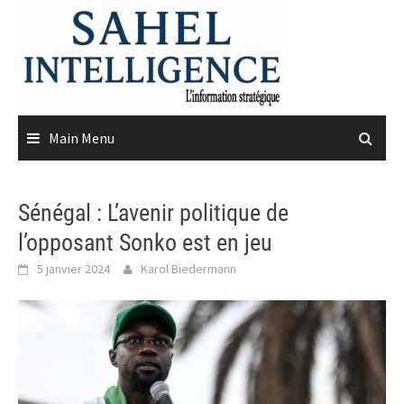
Skip
to
content
Main Menu
Sénégal : L’avenir politique de
l’opposant Sonko est en jeu
5 janvier 2024
Karol Biedermann