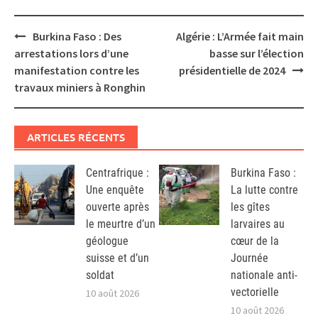
Post
Burkina Faso : Des
Algérie : L’Armée fait main
navigation
arrestations lors d’une
basse sur l’élection
manifestation contre les
présidentielle de 2024
travaux miniers à Ronghin
ARTICLES RÉCENTS
Centrafrique :
Burkina Faso :
Une enquête
La lutte contre
ouverte après
les gîtes
le meurtre d’un
larvaires au
géologue
cœur de la
suisse et d’un
Journée
soldat
nationale anti-
vectorielle
10 août 2026
10 août 2026