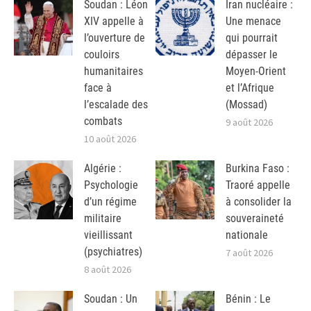
Soudan : Léon
Iran nucléaire :
XIV appelle à
Une menace
l’ouverture de
qui pourrait
couloirs
dépasser le
humanitaires
Moyen-Orient
face à
et l’Afrique
l’escalade des
(Mossad)
combats
9 août 2026
10 août 2026
Algérie :
Burkina Faso :
Psychologie
Traoré appelle
d’un régime
à consolider la
militaire
souveraineté
vieillissant
nationale
(psychiatres)
7 août 2026
8 août 2026
Soudan : Un
Bénin : Le