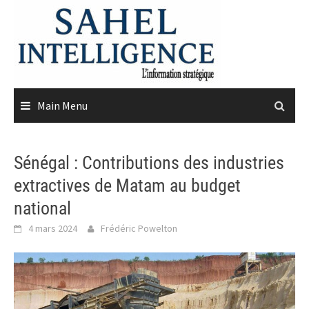
Skip
to
content
Main Menu
Sénégal : Contributions des industries
extractives de Matam au budget
national
4 mars 2024
Frédéric Powelton