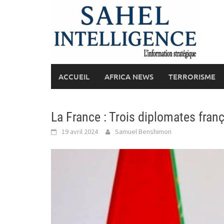
Skip
to
content
ACCUEIL
AFRICA NEWS
TERRORISME
La France : Trois diplomates fran
19 avril 2024
Samuel Benshimon