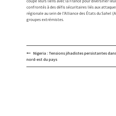
coupé leurs liens avec la France pour diversifier l
confrontés à des défis sécuritaires liés aux attaqu
régionale au sein de l’Alliance des États du Sahel (
groupes extrémistes.
Post
Nigeria : Tensions jihadistes persistantes dans
navigation
nord-est du pays