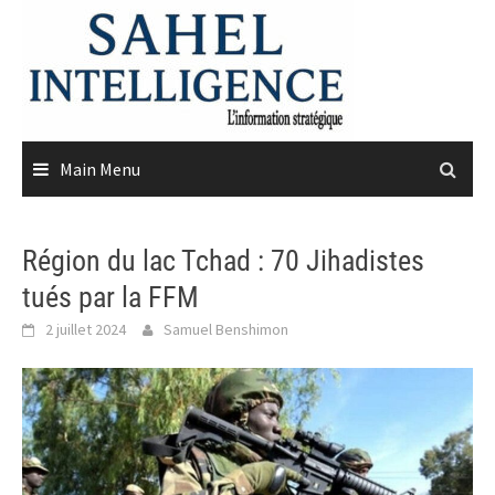
Skip
to
content
Main Menu
Région du lac Tchad : 70 Jihadistes
tués par la FFM
2 juillet 2024
Samuel Benshimon