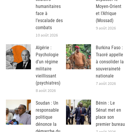
humanitaires
Moyen-Orient
face à
et l’Afrique
l’escalade des
(Mossad)
combats
9 août 2026
10 août 2026
Algérie :
Burkina Faso :
Psychologie
Traoré appelle
d’un régime
à consolider la
militaire
souveraineté
vieillissant
nationale
(psychiatres)
7 août 2026
8 août 2026
Soudan : Un
Bénin : Le
responsable
Sénat met en
politique
place son
dénonce la
premier bureau
démarche du
7 août 2026