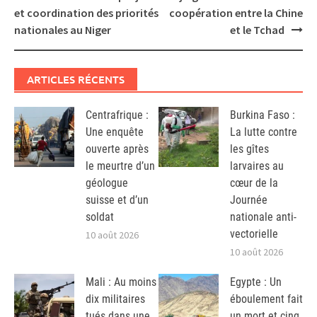
navigation
et coordination des priorités
coopération entre la Chine
nationales au Niger
et le Tchad
ARTICLES RÉCENTS
Centrafrique :
Burkina Faso :
Une enquête
La lutte contre
ouverte après
les gîtes
le meurtre d’un
larvaires au
géologue
cœur de la
suisse et d’un
Journée
soldat
nationale anti-
vectorielle
10 août 2026
10 août 2026
Mali : Au moins
Egypte : Un
dix militaires
éboulement fait
tués dans une
un mort et cinq