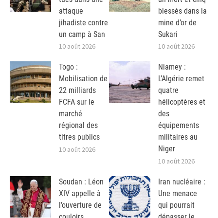
attaque
blessés dans la
jihadiste contre
mine d’or de
un camp à San
Sukari
10 août 2026
10 août 2026
Togo :
Niamey :
Mobilisation de
L’Algérie remet
22 milliards
quatre
FCFA sur le
hélicoptères et
marché
des
régional des
équipements
titres publics
militaires au
Niger
10 août 2026
10 août 2026
Soudan : Léon
Iran nucléaire :
XIV appelle à
Une menace
l’ouverture de
qui pourrait
couloirs
dépasser le