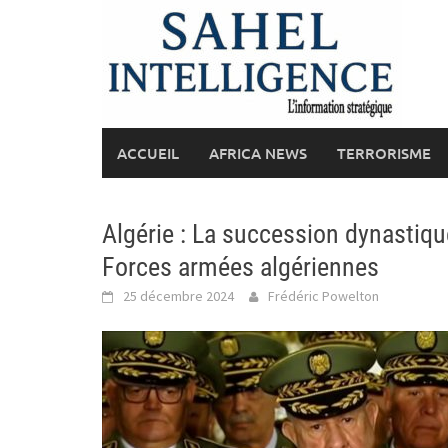
Skip
to
content
ACCUEIL
AFRICA NEWS
TERRORISME
Algérie : La succession dynasti
Forces armées algériennes
25 décembre 2024
Frédéric Powelton