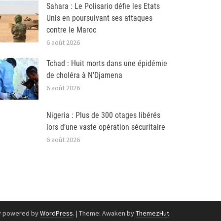
Sahara : Le Polisario défie les Etats
Unis en poursuivant ses attaques
contre le Maroc
6 août 2026
Tchad : Huit morts dans une épidémie
de choléra à N’Djamena
6 août 2026
Nigeria : Plus de 300 otages libérés
lors d’une vaste opération sécuritaire
6 août 2026
y powered by
WordPress
.
|
Theme: Awaken by
ThemezHut
.