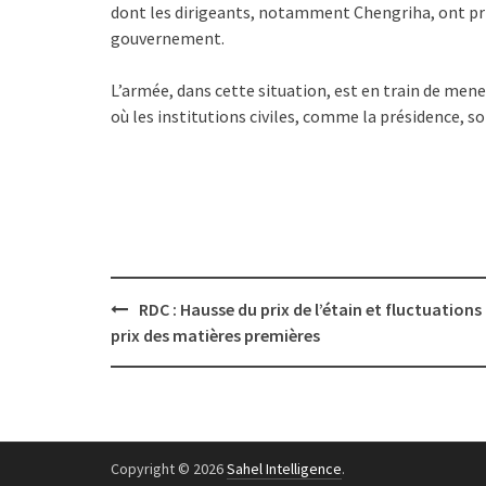
dont les dirigeants, notamment Chengriha, ont pris
gouvernement.
L’armée, dans cette situation, est en train de mene
où les institutions civiles, comme la présidence, so
Post
RDC : Hausse du prix de l’étain et fluctuations
navigation
prix des matières premières
Copyright © 2026
Sahel Intelligence
.