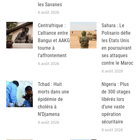
les Savanes
6 août 2026
Centrafrique :
Sahara : Le
L’alliance entre
Polisario défie
Bangui et AAKG
les Etats Unis
tourne à
en poursuivant
l’affrontement
ses attaques
contre le Maroc
6 août 2026
6 août 2026
Tchad : Huit
Nigeria : Plus
morts dans une
de 300 otages
épidémie de
libérés lors
choléra à
d’une vaste
N’Djamena
opération
sécuritaire
6 août 2026
6 août 2026