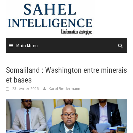
Skip
to
content
Main Menu
Somaliland : Washington entre minerais
et bases
23 février 2026
Karol Biedermann