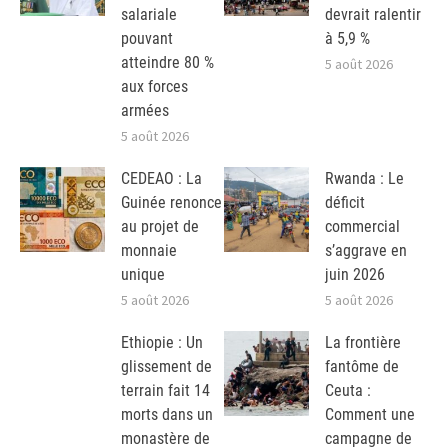
salariale
devrait ralentir
pouvant
à 5,9 %
atteindre 80 %
5 août 2026
aux forces
armées
5 août 2026
CEDEAO : La
Rwanda : Le
Guinée renonce
déficit
au projet de
commercial
monnaie
s’aggrave en
unique
juin 2026
5 août 2026
5 août 2026
Ethiopie : Un
La frontière
glissement de
fantôme de
terrain fait 14
Ceuta :
morts dans un
Comment une
monastère de
campagne de