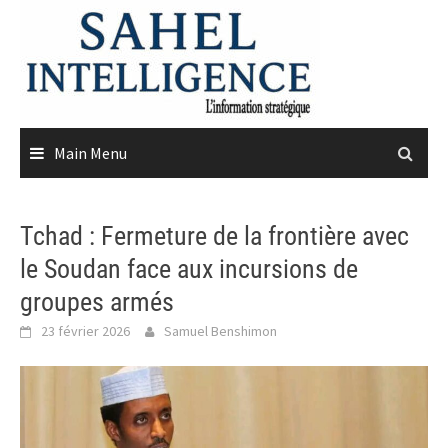
Skip
to
content
Main Menu
Tchad : Fermeture de la frontière avec
le Soudan face aux incursions de
groupes armés
23 février 2026
Samuel Benshimon