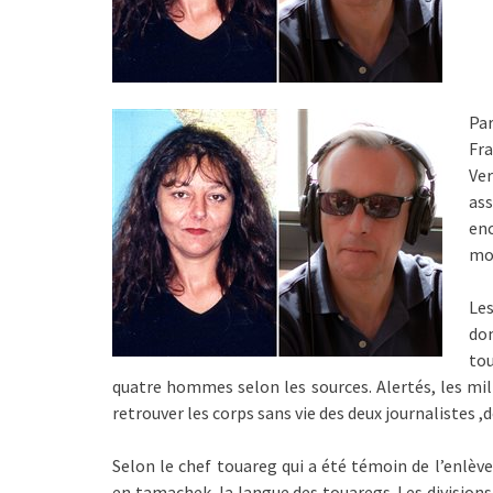
Par
Fr
Ve
as
enc
mo
Les
do
tou
quatre hommes selon les sources. Alertés, les mili
retrouver les corps sans vie des deux journalistes ,d
Selon le chef touareg qui a été témoin de l’enlèv
en tamachek, la langue des touaregs. Les divisions 