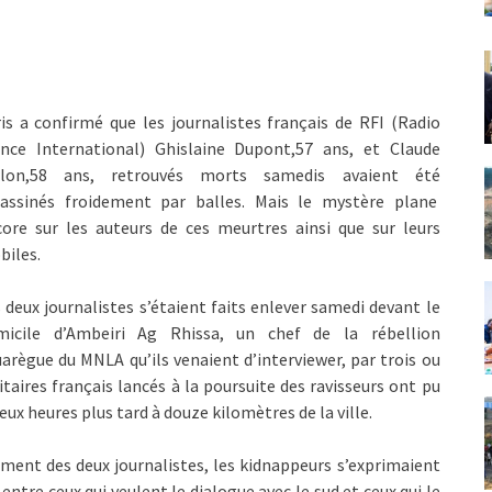
is a confirmé que les journalistes français de RFI (Radio
ance International) Ghislaine Dupont,57 ans, et Claude
rlon,58 ans, retrouvés morts samedis avaient été
sassinés froidement par balles. Mais le mystère plane
ore sur les auteurs de ces meurtres ainsi que sur leurs
biles.
 deux journalistes s’étaient faits enlever samedi devant le
micile d’Ambeiri Ag Rhissa, un chef de la rébellion
arègue du MNLA qu’ils venaient d’interviewer, par trois ou
taires français lancés à la poursuite des ravisseurs ont pu
eux heures plus tard à douze kilomètres de la ville.
ement des deux journalistes, les kidnappeurs s’exprimaient
entre ceux qui veulent le dialogue avec le sud et ceux qui le