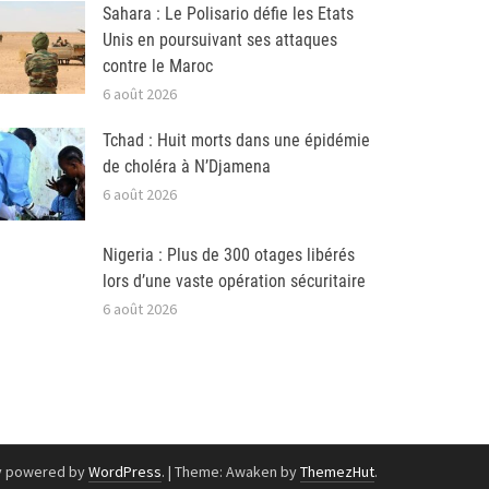
Sahara : Le Polisario défie les Etats
Unis en poursuivant ses attaques
contre le Maroc
6 août 2026
Tchad : Huit morts dans une épidémie
de choléra à N’Djamena
6 août 2026
Nigeria : Plus de 300 otages libérés
lors d’une vaste opération sécuritaire
6 août 2026
y powered by
WordPress
.
|
Theme: Awaken by
ThemezHut
.