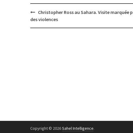
Post
Christopher Ross au Sahara. Visite marquée p
navigation
des violences
Copyright © 2026
Sahel Intelligence
.