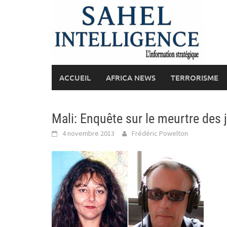
Skip
to
content
ACCUEIL
AFRICA NEWS
TERRORISME
Mali: Enquête sur le meurtre des j
4 novembre 2013
Frédéric Powelton