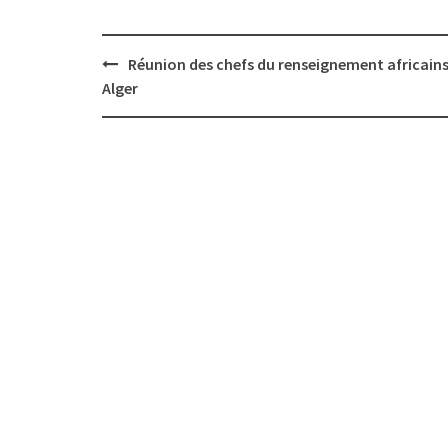
Post
Réunion des chefs du renseignement africains
navigation
Alger