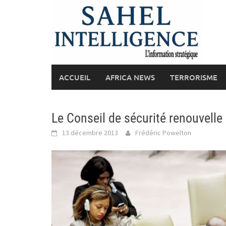
Skip
to
content
ACCUEIL
AFRICA NEWS
TERRORISME
Le Conseil de sécurité renouvelle
13 décembre 2013
Frédéric Powelton