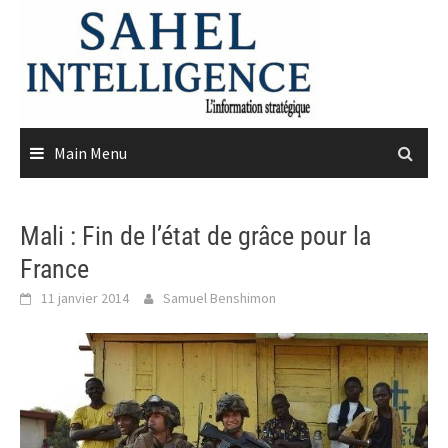
Skip
to
content
Main Menu
Mali : Fin de l’état de grâce pour la
France
11 janvier 2014
Samuel Benshimon