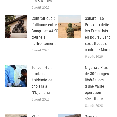
les Savanes
6 août 2026
Centrafrique :
Sahara : Le
L’alliance entre
Polisario défie
Bangui et AAKG
les Etats Unis
tourne à
en poursuivant
l’affrontement
ses attaques
contre le Maroc
6 août 2026
6 août 2026
Tchad : Huit
Nigeria : Plus
morts dans une
de 300 otages
épidémie de
libérés lors
choléra à
d’une vaste
N’Djamena
opération
sécuritaire
6 août 2026
6 août 2026
RDC :
Somalie :