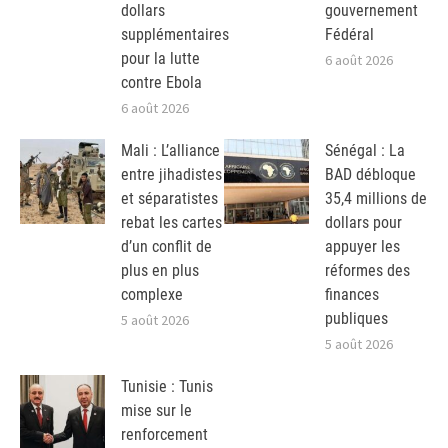
dollars
gouvernement
supplémentaires
Fédéral
pour la lutte
6 août 2026
contre Ebola
6 août 2026
Mali : L’alliance
Sénégal : La
entre jihadistes
BAD débloque
et séparatistes
35,4 millions de
rebat les cartes
dollars pour
d’un conflit de
appuyer les
plus en plus
réformes des
complexe
finances
publiques
5 août 2026
5 août 2026
Tunisie : Tunis
mise sur le
renforcement