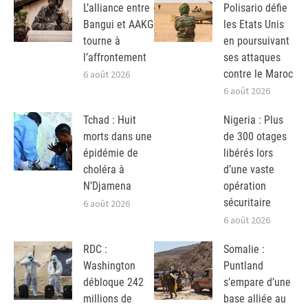
L’alliance entre
Polisario défie
Bangui et AAKG
les Etats Unis
tourne à
en poursuivant
l’affrontement
ses attaques
contre le Maroc
6 août 2026
6 août 2026
Tchad : Huit
Nigeria : Plus
morts dans une
de 300 otages
épidémie de
libérés lors
choléra à
d’une vaste
N’Djamena
opération
sécuritaire
6 août 2026
6 août 2026
RDC :
Somalie :
Washington
Puntland
débloque 242
s’empare d’une
millions de
base alliée au