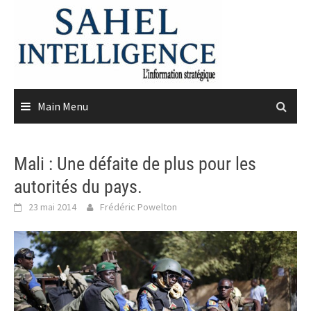
Skip
to
content
Main Menu
Mali : Une défaite de plus pour les
autorités du pays.
23 mai 2014
Frédéric Powelton