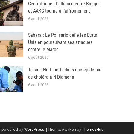
Centrafrique : L’alliance entre Bangui
et AAKG tourne à l’affrontement
6 août 2026
Sahara : Le Polisario défie les Etats
Unis en poursuivant ses attaques
contre le Maroc
6 août 2026
Tchad : Huit morts dans une épidémie
de choléra à N’Djamena
6 août 2026
y powered by
WordPress
.
|
Theme: Awaken by
ThemezHut
.