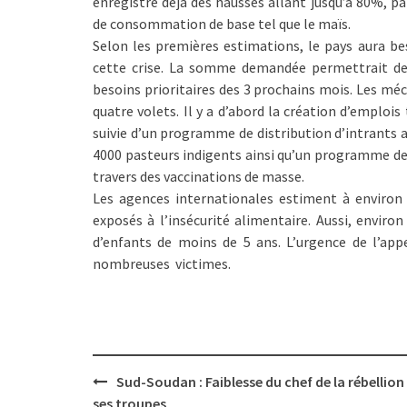
enregistre déjà des hausses allant jusqu’à 80%, pa
de consommation de base tel que le maïs.
Selon les premières estimations, le pays aura be
cette crise. La somme demandée permettrait de
besoins prioritaires des 3 prochains mois. Les m
quatre volets. Il y a d’abord la création d’emploi
suivie d’un programme de distribution d’intrants a
4000 pasteurs indigents ainsi qu’un programme de 
travers des vaccinations de masse.
Les agences internationales estiment à environ
exposés à l’insécurité alimentaire. Aussi, envir
d’enfants de moins de 5 ans. L’urgence de l’appe
nombreuses victimes.
Post
Sud-Soudan : Faiblesse du chef de la rébellion
navigation
ses troupes