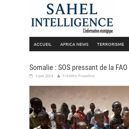
Skip
to
content
ACCUEIL
AFRICA NEWS
TERRORISME
Somalie : SOS pressant de la FAO
3 juin 2014
Frédéric Powelton