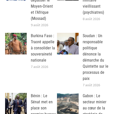
dépasser le
militaire
Moyen-Orient
vieillissant
et l’Afrique
(psychiatres)
(Mossad)
8 août 2026
9 août 2026
Burkina Faso :
Soudan : Un
Traoré appelle
responsable
à consolider la
politique
souveraineté
dénonce la
nationale
démarche du
Quintette sur le
7 août 2026
processus de
paix
7 août 2026
Bénin : Le
Gabon : Le
Sénat met en
secteur minier
place son
au cœur de la