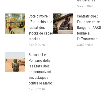
les Savanes
6 août 2026
Côte d’Ivoire :
Centrafrique :
L’Etat achève le
L’alliance entre
rachat des
Bangui et AAKG
stocks de cacao
tourne à
stockés
l’affrontement
6 août 2026
6 août 2026
Sahara : Le
Polisario défie
les Etats Unis
en poursuivant
ses attaques
contre le Maroc
6 août 2026