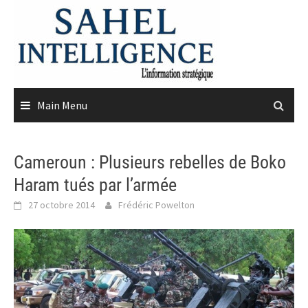
Skip
to
content
Main Menu
Cameroun : Plusieurs rebelles de Boko
Haram tués par l’armée
27 octobre 2014
Frédéric Powelton