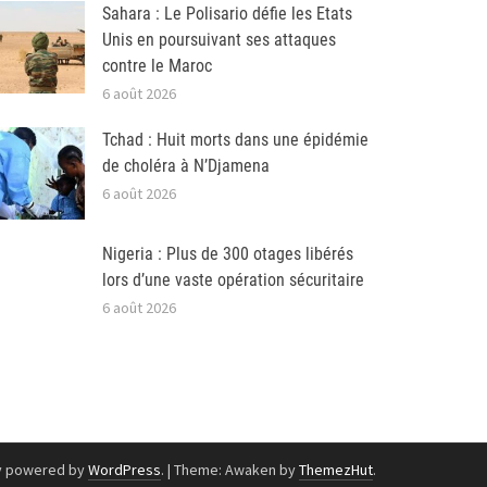
Sahara : Le Polisario défie les Etats
Unis en poursuivant ses attaques
contre le Maroc
6 août 2026
Tchad : Huit morts dans une épidémie
de choléra à N’Djamena
6 août 2026
Nigeria : Plus de 300 otages libérés
lors d’une vaste opération sécuritaire
6 août 2026
y powered by
WordPress
.
|
Theme: Awaken by
ThemezHut
.