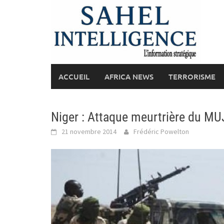
Skip
to
content
ACCUEIL
AFRICA NEWS
TERRORISME
Niger : Attaque meurtrière du M
21 novembre 2014
Frédéric Powelton