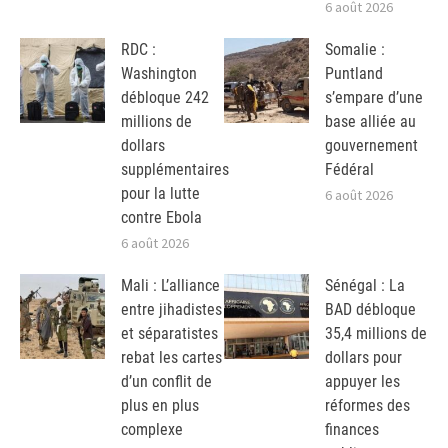
6 août 2026
RDC :
Somalie :
Washington
Puntland
débloque 242
s’empare d’une
millions de
base alliée au
dollars
gouvernement
supplémentaires
Fédéral
pour la lutte
6 août 2026
contre Ebola
6 août 2026
Mali : L’alliance
Sénégal : La
entre jihadistes
BAD débloque
et séparatistes
35,4 millions de
rebat les cartes
dollars pour
d’un conflit de
appuyer les
plus en plus
réformes des
complexe
finances