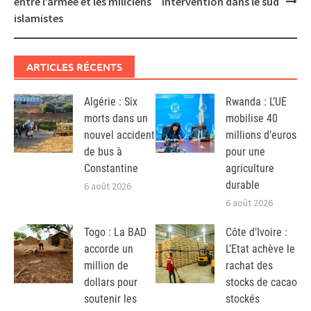
entre l’armée et les miliciens
intervention dans le sud
islamistes
ARTICLES RÉCENTS
Algérie : Six
Rwanda : L’UE
morts dans un
mobilise 40
nouvel accident
millions d’euros
de bus à
pour une
Constantine
agriculture
durable
6 août 2026
6 août 2026
Togo : La BAD
Côte d’Ivoire :
accorde un
L’Etat achève le
million de
rachat des
dollars pour
stocks de cacao
soutenir les
stockés