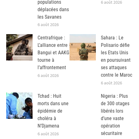
populations
6 août 2026
déplacées dans
les Savanes
6 août 2026
Centrafrique :
Sahara : Le
L’alliance entre
Polisario défie
Bangui et AAKG
les Etats Unis
tourne à
en poursuivant
l’affrontement
ses attaques
contre le Maroc
6 août 2026
6 août 2026
Tchad : Huit
Nigeria : Plus
morts dans une
de 300 otages
épidémie de
libérés lors
choléra à
d’une vaste
N’Djamena
opération
sécuritaire
6 août 2026