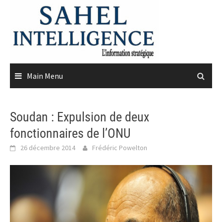
Skip
to
content
Main Menu
Soudan : Expulsion de deux
fonctionnaires de l’ONU
26 décembre 2014
Frédéric Powelton