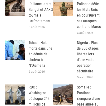
L’alliance entre
Polisario défie
Bangui et AAKG
les Etats Unis
tourne à
en poursuivant
l’affrontement
ses attaques
contre le Maroc
6 août 2026
6 août 2026
Tchad : Huit
Nigeria : Plus
morts dans une
de 300 otages
épidémie de
libérés lors
choléra à
d’une vaste
N’Djamena
opération
sécuritaire
6 août 2026
6 août 2026
RDC :
Somalie :
Washington
Puntland
débloque 242
s’empare d’une
millions de
base alliée au