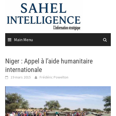
Skip
to
content
Main Menu
Niger : Appel à l’aide humanitaire
internationale
19 mars 2015
Frédéric Powelton