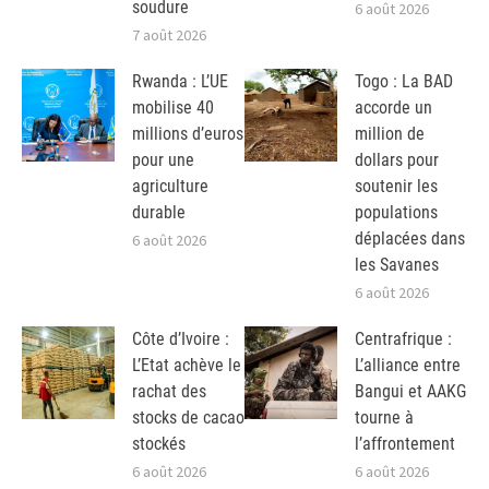
soudure
6 août 2026
7 août 2026
Rwanda : L’UE
Togo : La BAD
mobilise 40
accorde un
millions d’euros
million de
pour une
dollars pour
agriculture
soutenir les
durable
populations
déplacées dans
6 août 2026
les Savanes
6 août 2026
Côte d’Ivoire :
Centrafrique :
L’Etat achève le
L’alliance entre
rachat des
Bangui et AAKG
stocks de cacao
tourne à
stockés
l’affrontement
6 août 2026
6 août 2026