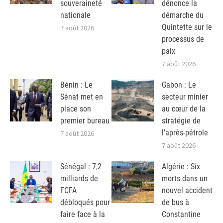
souveraineté
dénonce la
nationale
démarche du
Quintette sur le
7 août 2026
processus de
paix
7 août 2026
Bénin : Le
Gabon : Le
Sénat met en
secteur minier
place son
au cœur de la
premier bureau
stratégie de
l’après-pétrole
7 août 2026
7 août 2026
Sénégal : 7,2
Algérie : Six
milliards de
morts dans un
FCFA
nouvel accident
débloqués pour
de bus à
faire face à la
Constantine