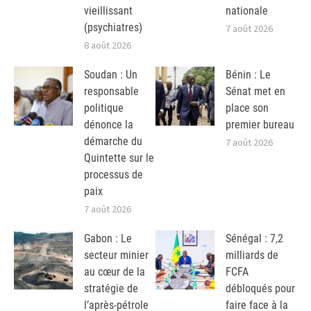
vieillissant
nationale
(psychiatres)
7 août 2026
8 août 2026
Soudan : Un
Bénin : Le
responsable
Sénat met en
politique
place son
dénonce la
premier bureau
démarche du
7 août 2026
Quintette sur le
processus de
paix
7 août 2026
Gabon : Le
Sénégal : 7,2
secteur minier
milliards de
au cœur de la
FCFA
stratégie de
débloqués pour
l’après-pétrole
faire face à la