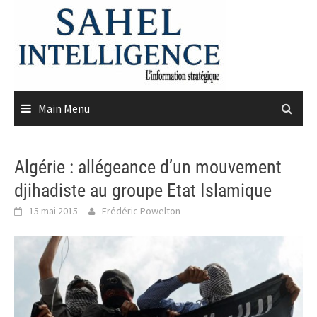
Skip
to
content
Main Menu
Algérie : allégeance d’un mouvement
djihadiste au groupe Etat Islamique
15 mai 2015
Frédéric Powelton