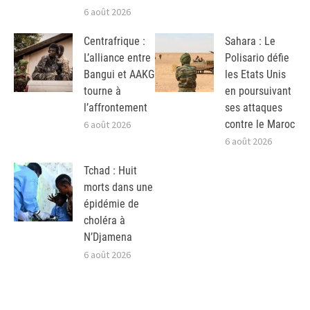
6 août 2026
Centrafrique :
Sahara : Le
L’alliance entre
Polisario défie
Bangui et AAKG
les Etats Unis
tourne à
en poursuivant
l’affrontement
ses attaques
contre le Maroc
6 août 2026
6 août 2026
Tchad : Huit
morts dans une
épidémie de
choléra à
N’Djamena
6 août 2026