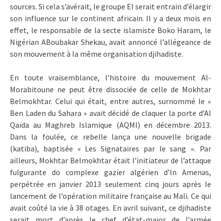
sources. Si cela s’avérait, le groupe EI serait entrain d’élargir
son influence sur le continent africain. Il y a deux mois en
effet, le responsable de la secte islamiste Boko Haram, le
Nigérian ABoubakar Shekau, avait annoncé l’allégeance de
son mouvement à la même organisation djihadiste.
En toute vraisemblance, l’histoire du mouvement Al-
Morabitoune ne peut être dissociée de celle de Mokhtar
Belmokhtar. Celui qui était, entre autres, surnommé le «
Ben Laden du Sahara » avait décidé de claquer la porte d’Al
Qaïda au Maghreb Islamique (AQMI) en décembre 2013.
Dans la foulée, ce rebelle lança une nouvelle brigade
(katiba), baptisée « Les Signataires par le sang ». Par
ailleurs, Mokhtar Belmokhtar était l’initiateur de l’attaque
fulgurante do complexe gazier algérien d’In Amenas,
perpétrée en janvier 2013 seulement cinq jours après le
lancement de l’opération militaire française au Mali. Ce qui
avait coûté la vie à 38 otages. En avril suivant, ce djihadiste
serait mort d’après le chef d’état-major de l’armée