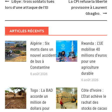
Post
Libye : trois soldats tués
La CPI refuse la liberté
navigation
lors d’une attaque de l’EI
provisoire à Laurent
Gbagbo.
ARTICLES RÉCENTS
Algérie : Six
Rwanda : L’UE
morts dans un
mobilise 40
nouvel accident
millions d’euros
de bus à
pour une
Constantine
agriculture
durable
6 août 2026
6 août 2026
Togo : La BAD
Côte d’Ivoire :
accorde un
L’Etat achève le
million de
rachat des
dollars pour
stocks de cacao