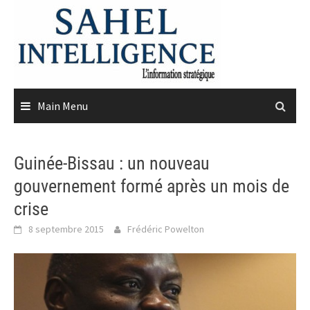
Skip
to
content
Main Menu
Guinée-Bissau : un nouveau
gouvernement formé après un mois de
crise
8 septembre 2015
Frédéric Powelton