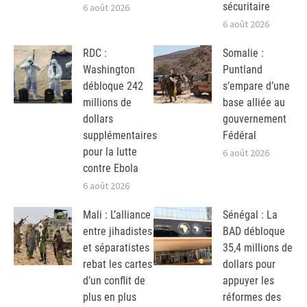
sécuritaire
6 août 2026
6 août 2026
RDC :
Somalie :
Washington
Puntland
débloque 242
s’empare d’une
millions de
base alliée au
dollars
gouvernement
supplémentaires
Fédéral
pour la lutte
6 août 2026
contre Ebola
6 août 2026
Mali : L’alliance
Sénégal : La
entre jihadistes
BAD débloque
et séparatistes
35,4 millions de
rebat les cartes
dollars pour
d’un conflit de
appuyer les
plus en plus
réformes des