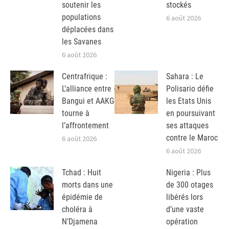
soutenir les
stockés
populations
6 août 2026
déplacées dans
les Savanes
6 août 2026
Centrafrique :
Sahara : Le
L’alliance entre
Polisario défie
Bangui et AAKG
les Etats Unis
tourne à
en poursuivant
l’affrontement
ses attaques
contre le Maroc
6 août 2026
6 août 2026
Tchad : Huit
Nigeria : Plus
morts dans une
de 300 otages
épidémie de
libérés lors
choléra à
d’une vaste
N’Djamena
opération