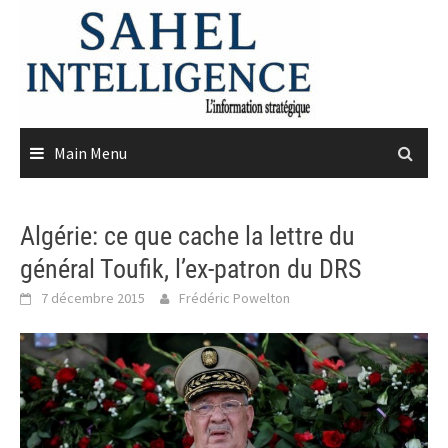
Skip
to
content
Main Menu
Algérie: ce que cache la lettre du
général Toufik, l’ex-patron du DRS
7 décembre 2015
Frédéric Powelton