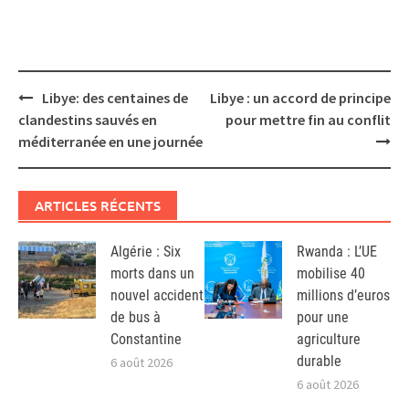
Post
Libye: des centaines de
Libye : un accord de principe
navigation
clandestins sauvés en
pour mettre fin au conflit
méditerranée en une journée
ARTICLES RÉCENTS
Algérie : Six
Rwanda : L’UE
morts dans un
mobilise 40
nouvel accident
millions d’euros
de bus à
pour une
Constantine
agriculture
durable
6 août 2026
6 août 2026