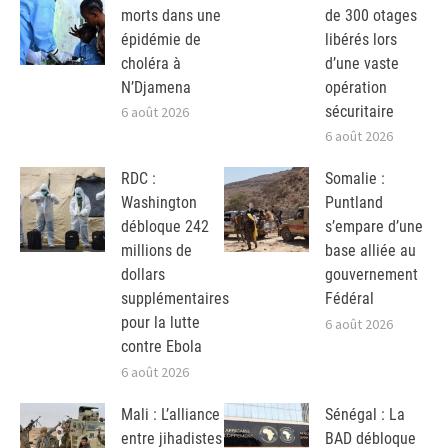
morts dans une
de 300 otages
épidémie de
libérés lors
choléra à
d’une vaste
N’Djamena
opération
sécuritaire
6 août 2026
6 août 2026
RDC :
Somalie :
Washington
Puntland
débloque 242
s’empare d’une
millions de
base alliée au
dollars
gouvernement
supplémentaires
Fédéral
pour la lutte
6 août 2026
contre Ebola
6 août 2026
Mali : L’alliance
Sénégal : La
entre jihadistes
BAD débloque