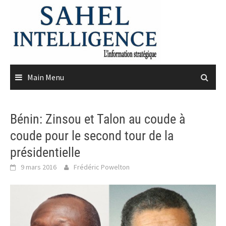
Skip
to
content
Main Menu
Bénin: Zinsou et Talon au coude à
coude pour le second tour de la
présidentielle
9 mars 2016
Frédéric Powelton