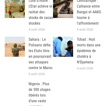
Côte d’Ivoire :
Centrafrique :
L’Etat achève le
L’alliance entre
rachat des
Bangui et AAKG
stocks de cacao
tourne à
stockés
l’affrontement
6 août 2026
6 août 2026
Sahara : Le
Tchad : Huit
Polisario défie
morts dans une
les Etats Unis
épidémie de
en poursuivant
choléra à
ses attaques
N’Djamena
contre le Maroc
6 août 2026
6 août 2026
Nigeria : Plus
de 300 otages
libérés lors
d’une vaste