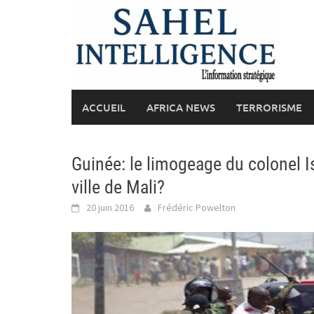
Skip
to
content
ACCUEIL
AFRICA NEWS
TERRORISME
Guinée: le limogeage du colonel Is
ville de Mali?
20 juin 2016
Frédéric Powelton