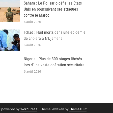
Sahara : Le Polisario défie les Etats
Unis en poursuivant ses attaques
contre le Maroc
6 août 2026
Tchad : Huit morts dans une épidémie
de choléra à N’Djamena
6 août 2026
Nigeria : Plus de 300 otages libérés
lors d’une vaste opération sécuritaire
6 août 2026
y powered by
WordPress
.
|
Theme: Awaken by
ThemezHut
.