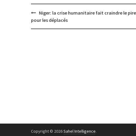
Post
Niger: la crise humanitaire fait craindre le pire
navigation
pour les déplacés
Copyright © 2026
Sahel Intelligence
.