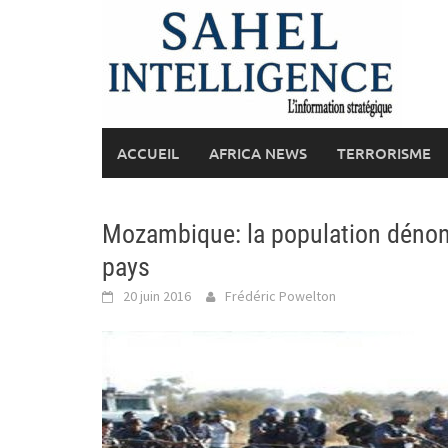
Skip
to
content
ACCUEIL
AFRICA NEWS
TERRORISME
Mozambique: la population dénon
pays
20 juin 2016
Frédéric Powelton