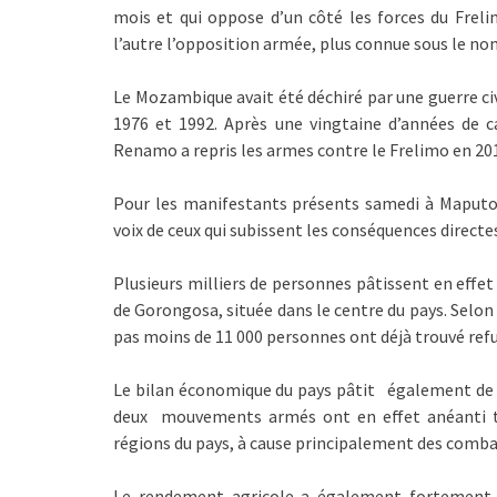
mois et qui oppose d’un côté les forces du Freli
l’autre l’opposition armée, plus connue sous le n
Le Mozambique avait été déchiré par une guerre civ
1976 et 1992. Après une vingtaine d’années de ca
Renamo a repris les armes contre le Frelimo en 20
Pour les manifestants présents samedi à Maputo, 
voix de ceux qui subissent les conséquences directe
Plusieurs milliers de personnes pâtissent en effet
de Gorongosa, située dans le centre du pays. Selon
pas moins de 11 000 personnes ont déjà trouvé refu
Le bilan économique du pays pâtit également de l
deux mouvements armés ont en effet anéanti tout
régions du pays, à cause principalement des combats
Le rendement agricole a également fortement b