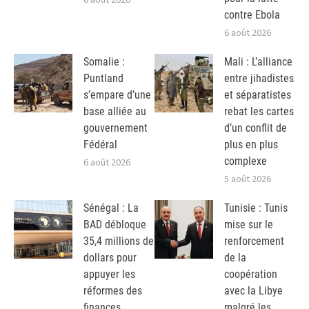
contre Ebola
6 août 2026
Somalie :
Mali : L’alliance
Puntland
entre jihadistes
s’empare d’une
et séparatistes
base alliée au
rebat les cartes
gouvernement
d’un conflit de
Fédéral
plus en plus
complexe
6 août 2026
5 août 2026
Sénégal : La
Tunisie : Tunis
BAD débloque
mise sur le
35,4 millions de
renforcement
dollars pour
de la
appuyer les
coopération
réformes des
avec la Libye
finances
malgré les