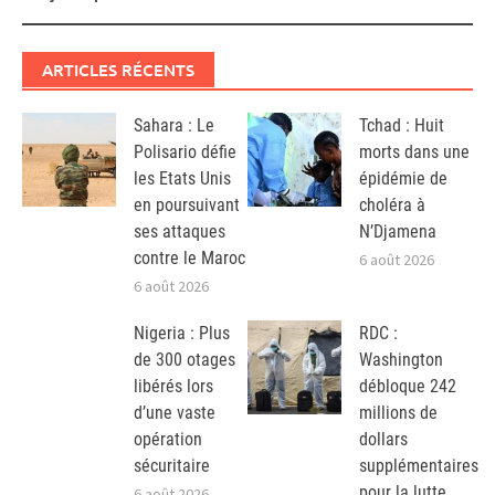
ARTICLES RÉCENTS
Sahara : Le
Tchad : Huit
Polisario défie
morts dans une
les Etats Unis
épidémie de
en poursuivant
choléra à
ses attaques
N’Djamena
contre le Maroc
6 août 2026
6 août 2026
Nigeria : Plus
RDC :
de 300 otages
Washington
libérés lors
débloque 242
d’une vaste
millions de
opération
dollars
sécuritaire
supplémentaires
pour la lutte
6 août 2026