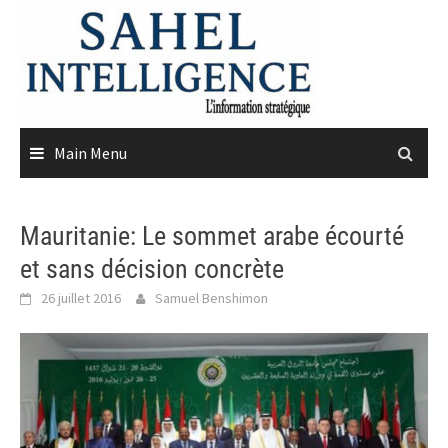
Skip
to
content
Main Menu
Mauritanie: Le sommet arabe écourté
et sans décision concrète
26 juillet 2016
Samuel Benshimon