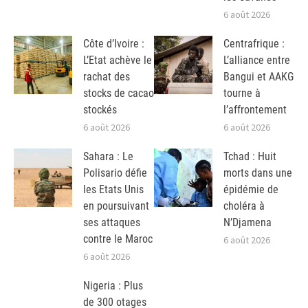
6 août 2026
Côte d’Ivoire :
Centrafrique :
L’Etat achève le
L’alliance entre
rachat des
Bangui et AAKG
stocks de cacao
tourne à
stockés
l’affrontement
6 août 2026
6 août 2026
Sahara : Le
Tchad : Huit
Polisario défie
morts dans une
les Etats Unis
épidémie de
en poursuivant
choléra à
ses attaques
N’Djamena
contre le Maroc
6 août 2026
6 août 2026
Nigeria : Plus
de 300 otages