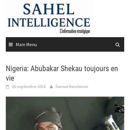
Skip
to
content
Main Menu
Nigeria: Abubakar Shekau toujours en
vie
26 septembre 2016
Samuel Benshimon