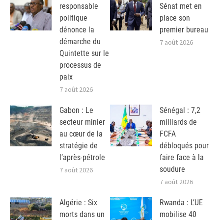
responsable
Sénat met en
politique
place son
dénonce la
premier bureau
démarche du
7 août 2026
Quintette sur le
processus de
paix
7 août 2026
Gabon : Le
Sénégal : 7,2
secteur minier
milliards de
au cœur de la
FCFA
stratégie de
débloqués pour
l’après-pétrole
faire face à la
soudure
7 août 2026
7 août 2026
Algérie : Six
Rwanda : L’UE
morts dans un
mobilise 40