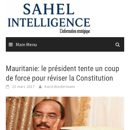
Skip
to
content
Main Menu
Mauritanie: le président tente un coup
de force pour réviser la Constitution
23 mars 2017
Karol Biedermann