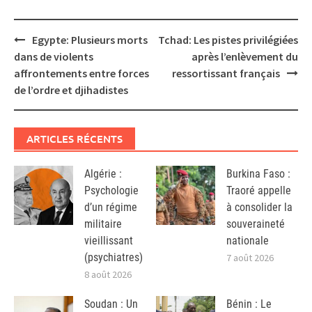
Post
Egypte: Plusieurs morts
Tchad: Les pistes privilégiées
navigation
dans de violents
après l’enlèvement du
affrontements entre forces
ressortissant français
de l’ordre et djihadistes
ARTICLES RÉCENTS
Algérie :
Burkina Faso :
Psychologie
Traoré appelle
d’un régime
à consolider la
militaire
souveraineté
vieillissant
nationale
(psychiatres)
7 août 2026
8 août 2026
Soudan : Un
Bénin : Le