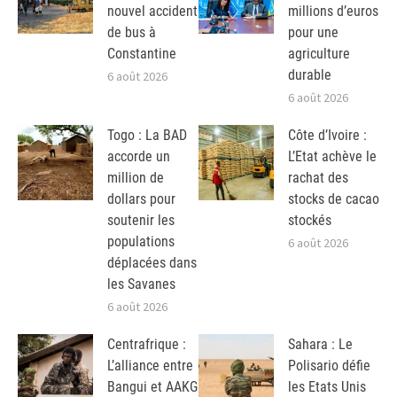
nouvel accident
millions d’euros
de bus à
pour une
Constantine
agriculture
durable
6 août 2026
6 août 2026
Togo : La BAD
Côte d’Ivoire :
accorde un
L’Etat achève le
million de
rachat des
dollars pour
stocks de cacao
soutenir les
stockés
populations
6 août 2026
déplacées dans
les Savanes
6 août 2026
Centrafrique :
Sahara : Le
L’alliance entre
Polisario défie
Bangui et AAKG
les Etats Unis