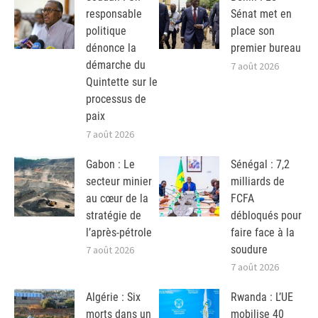
responsable
Sénat met en
politique
place son
dénonce la
premier bureau
démarche du
7 août 2026
Quintette sur le
processus de
paix
7 août 2026
Gabon : Le
Sénégal : 7,2
secteur minier
milliards de
au cœur de la
FCFA
stratégie de
débloqués pour
l’après-pétrole
faire face à la
soudure
7 août 2026
7 août 2026
Algérie : Six
Rwanda : L’UE
morts dans un
mobilise 40