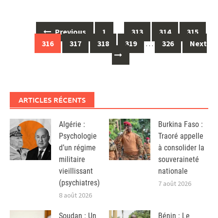
Posts
Previous
1
…
313
314
315
navigation
316
317
318
319
…
326
Next
ARTICLES RÉCENTS
Algérie :
Burkina Faso :
Psychologie
Traoré appelle
d’un régime
à consolider la
militaire
souveraineté
vieillissant
nationale
(psychiatres)
7 août 2026
8 août 2026
Soudan : Un
Bénin : Le