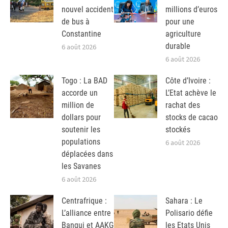
nouvel accident
millions d’euros
de bus à
pour une
Constantine
agriculture
durable
6 août 2026
6 août 2026
Togo : La BAD
Côte d’Ivoire :
accorde un
L’Etat achève le
million de
rachat des
dollars pour
stocks de cacao
soutenir les
stockés
populations
6 août 2026
déplacées dans
les Savanes
6 août 2026
Centrafrique :
Sahara : Le
L’alliance entre
Polisario défie
Bangui et AAKG
les Etats Unis