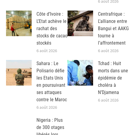
6 août 2026
Côte d’Ivoire :
Centrafrique :
L’Etat achève le
L’alliance entre
rachat des
Bangui et AAKG
stocks de cacao
tourne à
stockés
l’affrontement
6 août 2026
6 août 2026
Sahara : Le
Tchad : Huit
Polisario défie
morts dans une
les Etats Unis
épidémie de
en poursuivant
choléra à
ses attaques
N’Djamena
contre le Maroc
6 août 2026
6 août 2026
Nigeria : Plus
de 300 otages
libérés lors