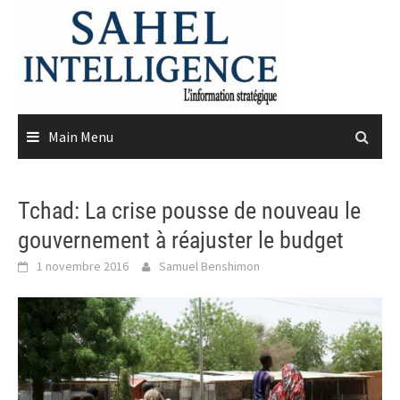
Skip
to
content
Main Menu
Tchad: La crise pousse de nouveau le
gouvernement à réajuster le budget
1 novembre 2016
Samuel Benshimon