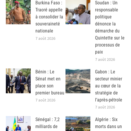
Burkina Faso :
Soudan : Un
Traoré appelle
responsable
à consolider la
politique
souveraineté
dénonce la
nationale
démarche du
Quintette sur le
7 août 2026
processus de
paix
7 août 2026
Bénin : Le
Gabon : Le
Sénat met en
secteur minier
place son
au cœur de la
premier bureau
stratégie de
l’après-pétrole
7 août 2026
7 août 2026
Sénégal : 7,2
Algérie : Six
milliards de
morts dans un