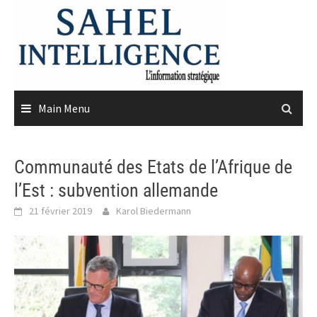
Skip
to
content
Main Menu
Communauté des Etats de l’Afrique de
l’Est : subvention allemande
21 février 2019
Karol Biedermann