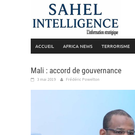
Skip
to
content
ACCUEIL
AFRICA NEWS
TERRORISME
Mali : accord de gouvernance
3 mai 2019
Frédéric Powelton