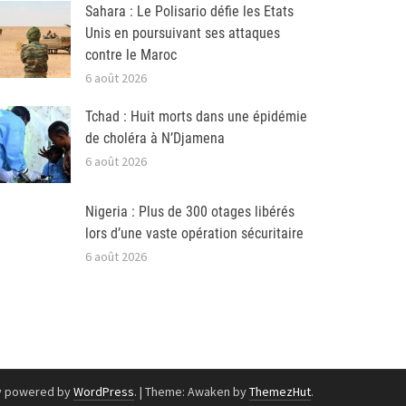
Sahara : Le Polisario défie les Etats
Unis en poursuivant ses attaques
contre le Maroc
6 août 2026
Tchad : Huit morts dans une épidémie
de choléra à N’Djamena
6 août 2026
Nigeria : Plus de 300 otages libérés
lors d’une vaste opération sécuritaire
6 août 2026
y powered by
WordPress
.
|
Theme: Awaken by
ThemezHut
.