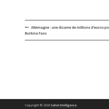
Post
Allemagne : une dizaine de millions d’euros p
navigation
Burkina Faso
Copyright © 2026
Sahel Intelligence
.