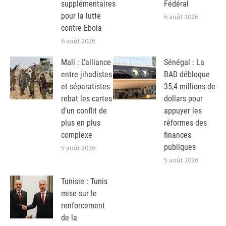
supplémentaires
Fédéral
pour la lutte
6 août 2026
contre Ebola
6 août 2026
Mali : L’alliance
Sénégal : La
entre jihadistes
BAD débloque
et séparatistes
35,4 millions de
rebat les cartes
dollars pour
d’un conflit de
appuyer les
plus en plus
réformes des
complexe
finances
publiques
5 août 2026
5 août 2026
Tunisie : Tunis
mise sur le
renforcement
de la