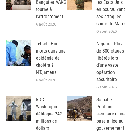
Bangui et AAKG
les Etats Unis
tourne à
en poursuivant
l’affrontement
ses attaques
contre le Maroc
6 août 2026
6 août 2026
Tchad : Huit
Nigeria : Plus
morts dans une
de 300 otages
épidémie de
libérés lors
choléra à
d’une vaste
N’Djamena
opération
sécuritaire
6 août 2026
6 août 2026
RDC :
Somalie :
Washington
Puntland
débloque 242
s’empare d’une
millions de
base alliée au
dollars
gouvernement