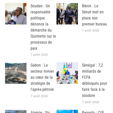
Soudan : Un
Bénin : Le
responsable
Sénat met en
politique
place son
dénonce la
premier bureau
démarche du
7 août 2026
Quintette sur le
processus de
paix
7 août 2026
Gabon : Le
Sénégal : 7,2
secteur minier
milliards de
au cœur de la
FCFA
stratégie de
débloqués pour
l’après-pétrole
faire face à la
soudure
7 août 2026
7 août 2026
Algérie : Six
Rwanda : L’UE