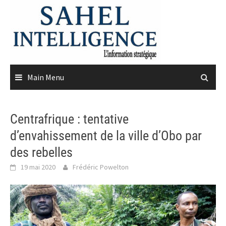
Skip
to
content
Main Menu
Centrafrique : tentative
d’envahissement de la ville d’Obo par
des rebelles
19 mai 2020
Frédéric Powelton