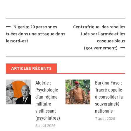
Post
Nigeria: 20 personnes
Centrafrique: des rebelles
navigation
tuées dans une attaque dans
tués par l’armée et les
le nord-est
casques bleus
(gouvernement)
ARTICLES RÉCENTS
Algérie :
Burkina Faso :
Psychologie
Traoré appelle
d’un régime
à consolider la
militaire
souveraineté
vieillissant
nationale
(psychiatres)
7 août 2026
8 août 2026