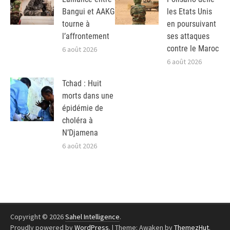
Bangui et AAKG
les Etats Unis
tourne à
en poursuivant
l’affrontement
ses attaques
contre le Maroc
6 août 2026
6 août 2026
Tchad : Huit
morts dans une
épidémie de
choléra à
N’Djamena
6 août 2026
Copyright © 2026
Sahel Intelligence
.
Proudly powered by
WordPress
.
|
Theme: Awaken by
ThemezHut
.