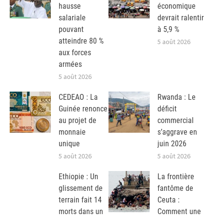
hausse
économique
salariale
devrait ralentir
pouvant
à 5,9 %
atteindre 80 %
5 août 2026
aux forces
armées
5 août 2026
CEDEAO : La
Rwanda : Le
Guinée renonce
déficit
au projet de
commercial
monnaie
s’aggrave en
unique
juin 2026
5 août 2026
5 août 2026
Ethiopie : Un
La frontière
glissement de
fantôme de
terrain fait 14
Ceuta :
morts dans un
Comment une