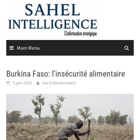
Skip
to
content
Main Menu
Burkina Faso: l’insécurité alimentaire
5 juin 2020
Karol Biedermann