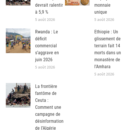
devrait ralentir
monnaie
à 5,9 %
unique
5 août 2026
5 août 2026
Rwanda : Le
Ethiopie : Un
déficit
glissement de
commercial
terrain fait 14
s’aggrave en
morts dans un
juin 2026
monastère de
l’Amhara
5 août 2026
5 août 2026
La frontière
fantôme de
Ceuta :
Comment une
campagne de
désinformation
de l’Algérie