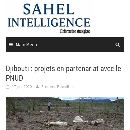
Skip
to
content
Main Menu
Djibouti : projets en partenariat avec le
PNUD
17 juin 2020
Frédéric Powelton