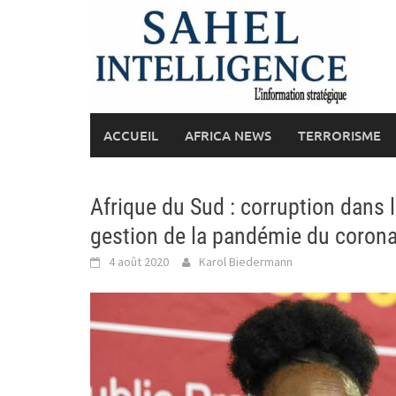
Skip
to
content
ACCUEIL
AFRICA NEWS
TERRORISME
Afrique du Sud : corruption dans 
gestion de la pandémie du corona
4 août 2020
Karol Biedermann