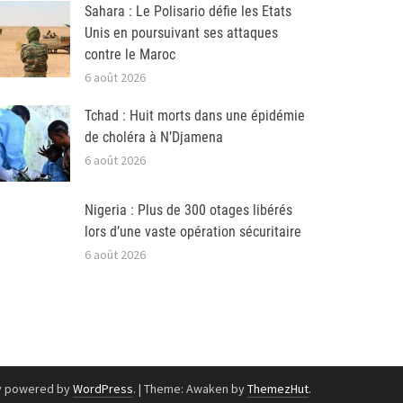
Sahara : Le Polisario défie les Etats
Unis en poursuivant ses attaques
contre le Maroc
6 août 2026
Tchad : Huit morts dans une épidémie
de choléra à N’Djamena
6 août 2026
Nigeria : Plus de 300 otages libérés
lors d’une vaste opération sécuritaire
6 août 2026
y powered by
WordPress
.
|
Theme: Awaken by
ThemezHut
.