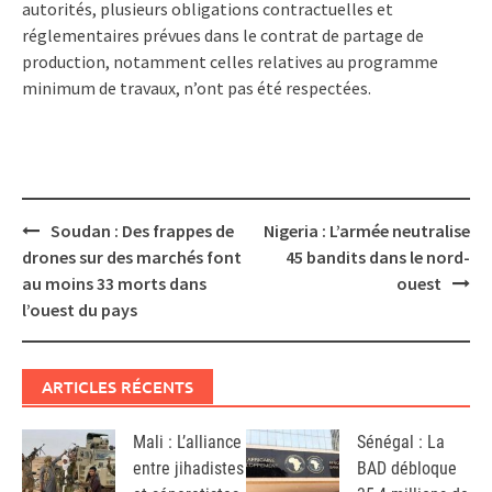
autorités, plusieurs obligations contractuelles et
réglementaires prévues dans le contrat de partage de
production, notamment celles relatives au programme
minimum de travaux, n’ont pas été respectées.
Post
Soudan : Des frappes de
Nigeria : L’armée neutralise
navigation
drones sur des marchés font
45 bandits dans le nord-
au moins 33 morts dans
ouest
l’ouest du pays
ARTICLES RÉCENTS
Mali : L’alliance
Sénégal : La
entre jihadistes
BAD débloque