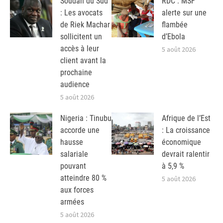
Soudan du Sud
RDC : MSF
: Les avocats
alerte sur une
de Riek Machar
flambée
sollicitent un
d’Ebola
accès à leur
5 août 2026
client avant la
prochaine
audience
5 août 2026
Nigeria : Tinubu
Afrique de l’Est
accorde une
: La croissance
hausse
économique
salariale
devrait ralentir
pouvant
à 5,9 %
atteindre 80 %
5 août 2026
aux forces
armées
5 août 2026