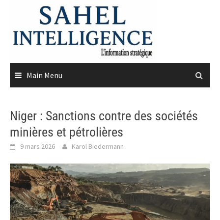
Skip
to
content
Main Menu
Niger : Sanctions contre des sociétés
minières et pétrolières
9 mars 2026
Karol Biedermann