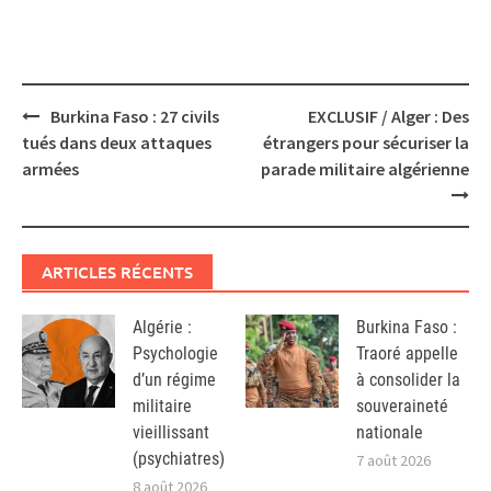
Post
Burkina Faso : 27 civils
EXCLUSIF / Alger : Des
navigation
tués dans deux attaques
étrangers pour sécuriser la
armées
parade militaire algérienne
ARTICLES RÉCENTS
Algérie :
Burkina Faso :
Psychologie
Traoré appelle
d’un régime
à consolider la
militaire
souveraineté
vieillissant
nationale
(psychiatres)
7 août 2026
8 août 2026