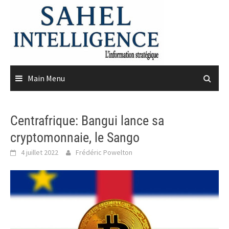
Skip
to
content
Main Menu
Centrafrique: Bangui lance sa
cryptomonnaie, le Sango
4 juillet 2022
Frédéric Powelton