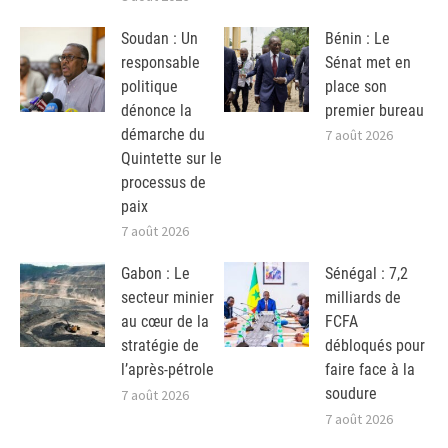
Soudan : Un
Bénin : Le
responsable
Sénat met en
politique
place son
dénonce la
premier bureau
démarche du
7 août 2026
Quintette sur le
processus de
paix
7 août 2026
Gabon : Le
Sénégal : 7,2
secteur minier
milliards de
au cœur de la
FCFA
stratégie de
débloqués pour
l’après-pétrole
faire face à la
soudure
7 août 2026
7 août 2026