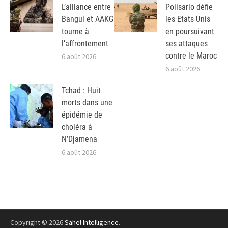
L’alliance entre
Polisario défie
Bangui et AAKG
les Etats Unis
tourne à
en poursuivant
l’affrontement
ses attaques
contre le Maroc
6 août 2026
6 août 2026
Tchad : Huit
morts dans une
épidémie de
choléra à
N’Djamena
6 août 2026
Copyright © 2026
Sahel Intelligence
.