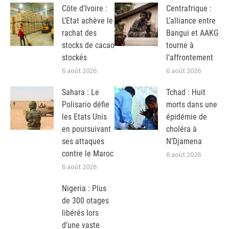
Côte d’Ivoire :
Centrafrique :
L’Etat achève le
L’alliance entre
rachat des
Bangui et AAKG
stocks de cacao
tourne à
stockés
l’affrontement
6 août 2026
6 août 2026
Sahara : Le
Tchad : Huit
Polisario défie
morts dans une
les Etats Unis
épidémie de
en poursuivant
choléra à
ses attaques
N’Djamena
contre le Maroc
6 août 2026
6 août 2026
Nigeria : Plus
de 300 otages
libérés lors
d’une vaste