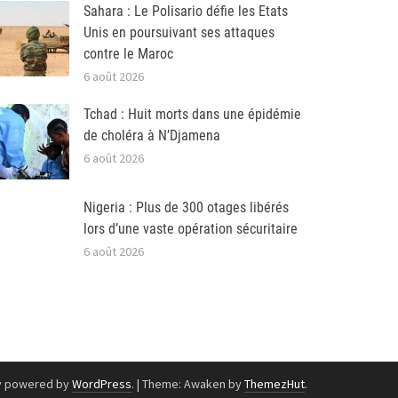
Sahara : Le Polisario défie les Etats
Unis en poursuivant ses attaques
contre le Maroc
6 août 2026
Tchad : Huit morts dans une épidémie
de choléra à N’Djamena
6 août 2026
Nigeria : Plus de 300 otages libérés
lors d’une vaste opération sécuritaire
6 août 2026
y powered by
WordPress
.
|
Theme: Awaken by
ThemezHut
.