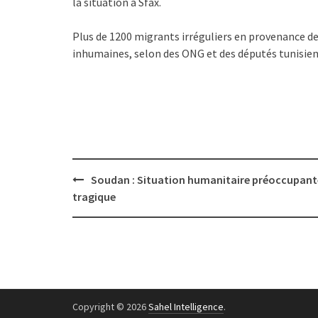
la situation à Sfax.
Plus de 1200 migrants irréguliers en provenance de
inhumaines, selon des ONG et des députés tunisien
Post
Soudan : Situation humanitaire préoccupant
navigation
tragique
Copyright © 2026
Sahel Intelligence
.