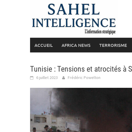
Skip
to
content
ACCUEIL
AFRICA NEWS
TERRORISME
Tunisie : Tensions et atrocités à 
6 juillet 2023
Frédéric Powelton