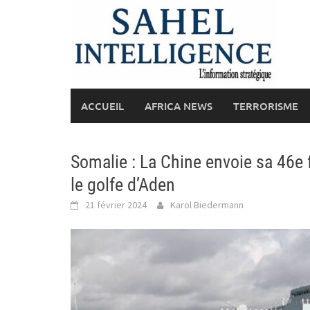
Skip
to
content
ACCUEIL
AFRICA NEWS
TERRORISME
Somalie : La Chine envoie sa 46e 
le golfe d’Aden
21 février 2024
Karol Biedermann