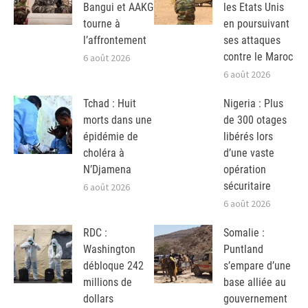
Bangui et AAKG
les Etats Unis
tourne à
en poursuivant
l’affrontement
ses attaques
contre le Maroc
6 août 2026
6 août 2026
Tchad : Huit
Nigeria : Plus
morts dans une
de 300 otages
épidémie de
libérés lors
choléra à
d’une vaste
N’Djamena
opération
sécuritaire
6 août 2026
6 août 2026
RDC :
Somalie :
Washington
Puntland
débloque 242
s’empare d’une
millions de
base alliée au
dollars
gouvernement