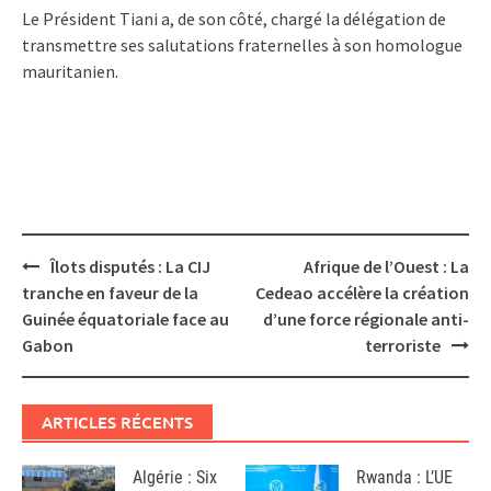
Le Président Tiani a, de son côté, chargé la délégation de
transmettre ses salutations fraternelles à son homologue
mauritanien.
Post
Îlots disputés : La CIJ
Afrique de l’Ouest : La
navigation
tranche en faveur de la
Cedeao accélère la création
Guinée équatoriale face au
d’une force régionale anti-
Gabon
terroriste
ARTICLES RÉCENTS
Algérie : Six
Rwanda : L’UE