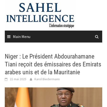
Skip
to
content
Main Menu
Niger : Le Président Abdourahamane
Tiani reçoit des émissaires des Emirats
arabes unis et de la Mauritanie
21 mai 2025
Karol Biedermann