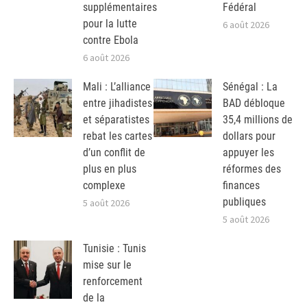
supplémentaires
Fédéral
pour la lutte
6 août 2026
contre Ebola
6 août 2026
Mali : L’alliance
Sénégal : La
entre jihadistes
BAD débloque
et séparatistes
35,4 millions de
rebat les cartes
dollars pour
d’un conflit de
appuyer les
plus en plus
réformes des
complexe
finances
publiques
5 août 2026
5 août 2026
Tunisie : Tunis
mise sur le
renforcement
de la